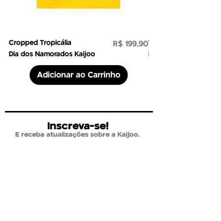
Cropped Tropicália
Preço
Tropicália
R$ 199,90
Dia dos Namorados Kaijoo
Dia dos Namorados Ka
Adicionar ao Carrinho
Inscreva-se!
E receba atualizações sobre a Kaijoo.
Email
*
Inscrever
REDES SOCIAIS
SOBRE NÓS