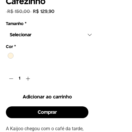
Cafezinho
Preço
Preço
 R$ 150,00 
R$ 129,90
normal
promocional
Tamanho
*
Cor
*
Quantidade
*
Adicionar ao carrinho
Comprar
A Kaijoo chegou com o café da tarde,