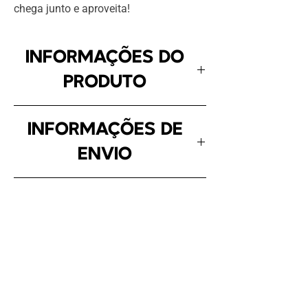
chega junto e aproveita!
INFORMAÇÕES DO
PRODUTO
Malha confort Jet 100 %
INFORMAÇÕES DE
algodão, malha premium com
ENVIO
gramatura de 180g,
modelagem oversized.
Para moradores da Grande
TAMANHOS
Vitória (ES) o prazo de entrega
é de 4 a 5 dias úteis, contendo
TAMANHO
LARGURA
ALTURA
frete grátis.
Inscreva-se!
P
54
71
E receba atualizações sobre a Kaijoo.
Para os demais estados, de 5 a
Email
*